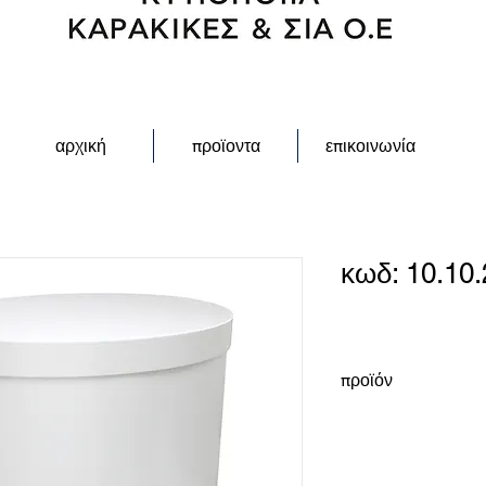
αρχική
προϊοντα
επικοινωνία
κωδ: 10.10.
προϊόν
κουτί οβάλ με εξωτερ
διάσταση 35Χ50Χ12