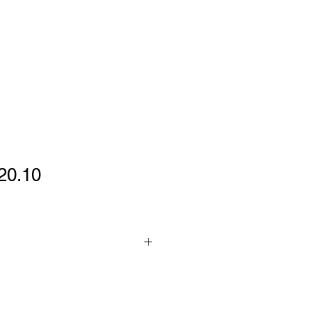
20.10
ική επένδυση λευκό χαρτί